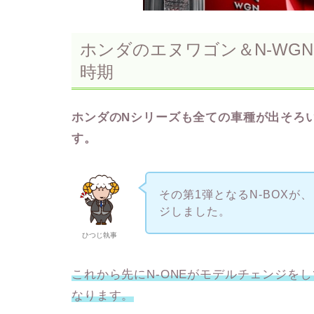
ホンダのエヌワゴン＆N-WG
時期
ホンダのNシリーズも全ての車種が出そろ
す。
その第1弾となるN-BOX
ジしました。
ひつじ執事
これから先にN-ONEがモデルチェンジをし
なります。