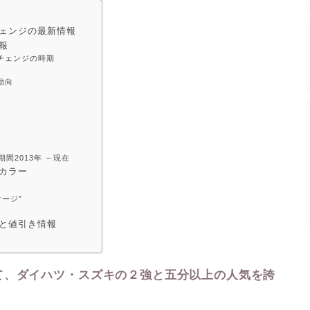
チェンジの最新情報
報
チェンジの時期
動向
？
期間2013年 ～現在
ーカラー
ッケージ”
況と値引き情報
め
て、ダイハツ・スズキの２強と五分以上の人気を誇