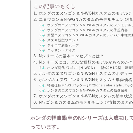
この記事のもくじ
ホンダのエヌワゴン＆N-WGNカスタムのモデル
エヌワゴン＆N-WGNカスタムのモデルチェンジ情
ホンダのエヌワゴン＆N-WGNカスタムのフルモデル
ホンダのエヌワゴン＆N-WGNカスタムの予想内容
新型エヌワゴン＆N-WGNカスタムのライバル車種の
スズキ新型ワゴンR
ダイハツ新型ムーブ
ニッサン・デイズ
Nシリーズの基本コンセプトとは？
Nシリーズには、どんな種類のモデルがあるのか
ホンダ初代 ワゴン（N-WGN） 型式JH1/2型 販売
ホンダのエヌワゴン＆N-WGNカスタムのボディ
ホンダのエヌワゴン＆N-WGNカスタムの車両価格
特別仕様車”SS パッケージ””2tone color style パ
ホンダのエヌワゴン＆N-WGNカスタムの動画紹介
ホンダのエヌワゴン＆N-WGNカスタムの納車状
Nワゴン＆カスタムのモデルチェンジ情報のまと
ホンダの軽自動車のNシリーズは大成功し
っています。