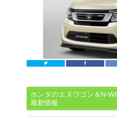
ホンダのエヌワゴン＆N-W
最新情報